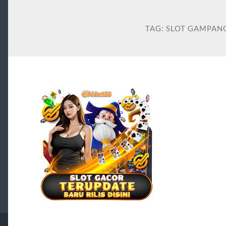
TAG:
SLOT GAMPAN