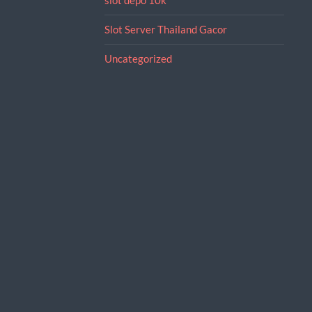
Slot Server Thailand Gacor
Uncategorized