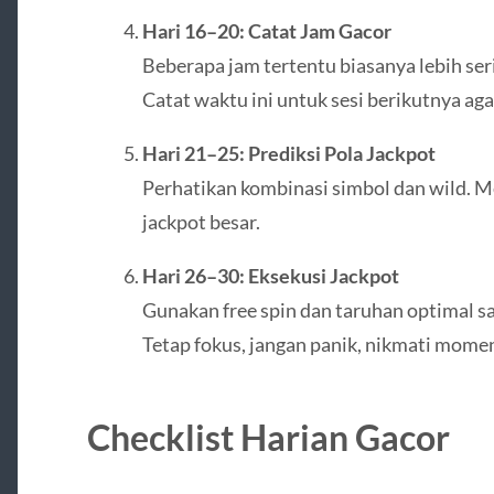
Hari 16–20: Catat Jam Gacor
Beberapa jam tertentu biasanya lebih s
Catat waktu ini untuk sesi berikutnya ag
Hari 21–25: Prediksi Pola Jackpot
Perhatikan kombinasi simbol dan wild. 
jackpot besar.
Hari 26–30: Eksekusi Jackpot
Gunakan free spin dan taruhan optimal s
Tetap fokus, jangan panik, nikmati mom
Checklist Harian Gacor