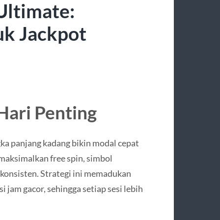
Ultimate:
uk Jackpot
ari Penting
gka panjang kadang bikin modal cepat
maksimalkan free spin, simbol
 konsisten. Strategi ini memadukan
 jam gacor, sehingga setiap sesi lebih