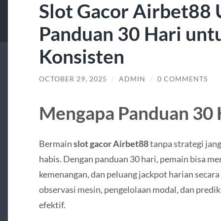
Slot Gacor Airbet88 
Panduan 30 Hari unt
Konsisten
OCTOBER 29, 2025
/
ADMIN
/
0 COMMENTS
Mengapa Panduan 30 H
Bermain
slot gacor Airbet88
tanpa strategi jan
habis. Dengan panduan 30 hari, pemain bisa me
kemenangan, dan peluang jackpot harian secara
observasi mesin, pengelolaan modal, dan prediksi
efektif.