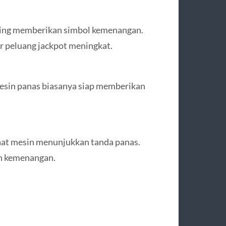
ering memberikan simbol kemenangan.
ar peluang jackpot meningkat.
Mesin panas biasanya siap memberikan
aat mesin menunjukkan tanda panas.
en kemenangan.