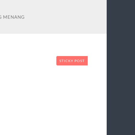
G MENANG
STICKY POST